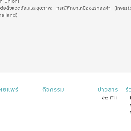
n Union)
ะทบต่อสิ่งแวดล้อมและสุขภาพ: กรณีศึกษาเหมืองแร่ทองคำ (Inv
hailand)
เผยแพร่
กิจกรรม
ข่าวสาร
ร
ข่าว ITH