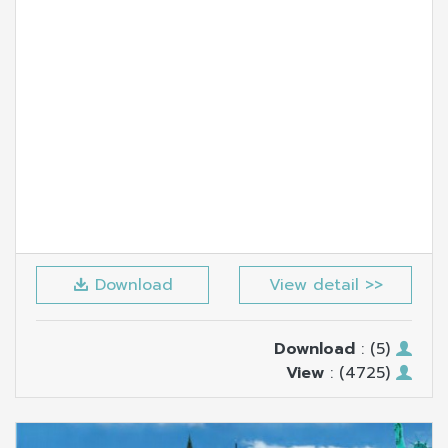
address the health response to
COVID-19 – The burdens of
exclusivity
Download
View detail >>
Download
: (5)
View
: (4725)